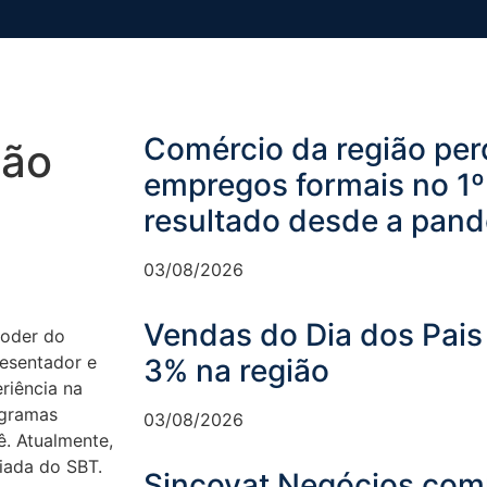
Comércio da região per
ção
empregos formais no 1º
resultado desde a pan
03/08/2026
Vendas do Dia dos Pais
Poder do
esentador e
3% na região
riência na
ogramas
03/08/2026
ê. Atualmente,
liada do SBT.
Sincovat Negócios comp