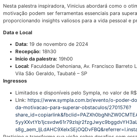
Nesta palestra inspiradora, Vinicius abordará como o oti
motivação podem ser ferramentas essenciais para supera
proporcionando insights valiosos para a vida pessoal e pr
Data e Local
Data:
19 de novembro de 2024
Recepção:
18h30
Início da palestra:
19h00
Local:
Faculdade Dehoniana, Av. Francisco Barreto 
Vila São Geraldo, Taubaté – SP
Ingressos
Limitados e disponíveis pelo Sympla, no valor de R$
LInk:
https://www.sympla.com.br/evento/o-poder-d
da-motivacao-para-superar-obstaculos/2701576?
share_id=copiarlink&fbclid=PAZXh0bgNhZW0CMTE
5yyXXvtYb1jcsvdw61r79zIsjr2fzgJwyc9bggdvYH3aL
s8g_aem_IjLdAHC9XeIxSEjOQDvFBQ&referrer=l.ins
Participe e transforme sua visão sobre desafios com ess