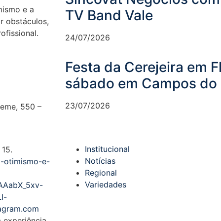
mismo e a
TV Band Vale
r obstáculos,
ofissional.
24/07/2026
Festa da Cerejeira em 
sábado em Campos do 
23/07/2026
Leme, 550 –
Institucional
 15.
Notícias
o-otimismo-e-
Regional
Variedades
AAabX_5xv-
I-
tagram.com
a experiência