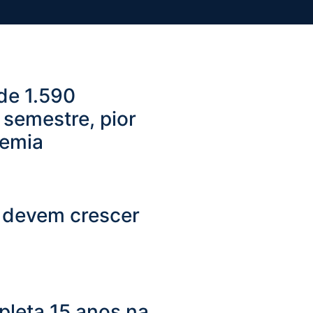
de 1.590
 semestre, pior
demia
 devem crescer
leta 15 anos na