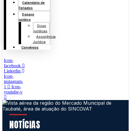
Calendário de
Feriados
Espaço
jurídico
Dicas
jurídicas
Assistência
Jurídica
Convênios
Icon-
facebook
Linkedin
Icon-
instagram-
1
Icon-
youtube-v
NOTÍCIAS