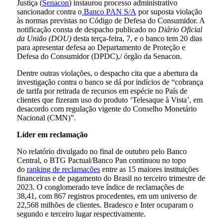
Justiça (
Senacon
) instaurou processo administrativo
sancionador contra o
Banco PAN S/A
por suposta violação
às normas previstas no Código de Defesa do Consumidor. A
notificação consta de despacho publicado no
Diário Oficial
da União (DOU)
desta terça-feira, 7, e o banco tem 20 dias
para apresentar defesa ao Departamento de Proteção e
Defesa do Consumidor (DPDC),/ órgão da Senacon.
Dentre outras violações, o despacho cita que a abertura da
investigação contra o banco se dá por indícios de “cobrança
de tarifa por retirada de recursos em espécie no País de
clientes que fizeram uso do produto ‘Telesaque à Vista’, em
desacordo com regulação vigente do Conselho Monetário
Nacional (CMN)”.
Líder em reclamação
No relatório divulgado no final de outubro pelo Banco
Central, o BTG Pactual/Banco Pan continuou no topo
do
ranking de reclamações
entre as 15 maiores instituições
financeiras e de pagamento do Brasil no terceiro trimestre de
2023. O conglomerado teve índice de reclamações de
38,41, com 867 registros procedentes, em um universo de
22,568 milhões de clientes. Bradesco e Inter ocuparam o
segundo e terceiro lugar respectivamente.