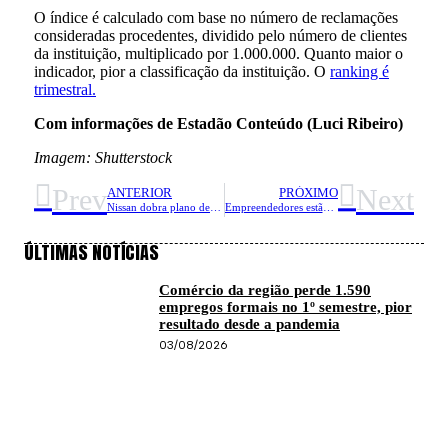
O índice é calculado com base no número de reclamações
consideradas procedentes, dividido pelo número de clientes
da instituição, multiplicado por 1.000.000. Quanto maior o
indicador, pior a classificação da instituição. O
ranking é
trimestral.
Com informações de Estadão Conteúdo (Luci Ribeiro)
Imagem: Shutterstock
Prev
Next
ANTERIOR
PRÓXIMO
Nissan dobra plano de investimentos no Brasil para R$ 2,8 bi com 2 novos SUVs e motor turbo
Empreendedores estão mais abertos à adoção de novas tecnologias de pagamento
ÚLTIMAS NOTÍCIAS
Comércio da região perde 1.590
empregos formais no 1º semestre, pior
resultado desde a pandemia
03/08/2026