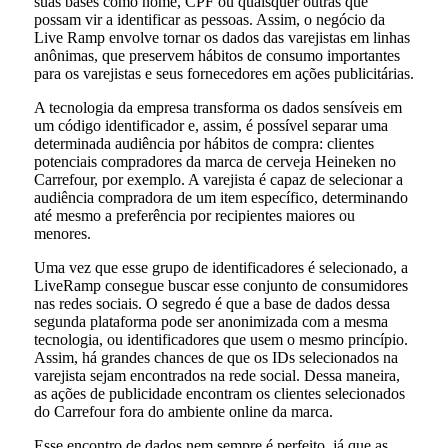
suas bases como nome, CPF ou quaisquer outras que
possam vir a identificar as pessoas. Assim, o negócio da
Live Ramp envolve tornar os dados das varejistas em linhas
anônimas, que preservem hábitos de consumo importantes
para os varejistas e seus fornecedores em ações publicitárias.
A tecnologia da empresa transforma os dados sensíveis em
um código identificador e, assim, é possível separar uma
determinada audiência por hábitos de compra: clientes
potenciais compradores da marca de cerveja Heineken no
Carrefour, por exemplo. A varejista é capaz de selecionar a
audiência compradora de um item específico, determinando
até mesmo a preferência por recipientes maiores ou
menores.
Uma vez que esse grupo de identificadores é selecionado, a
LiveRamp consegue buscar esse conjunto de consumidores
nas redes sociais. O segredo é que a base de dados dessa
segunda plataforma pode ser anonimizada com a mesma
tecnologia, ou identificadores que usem o mesmo princípio.
Assim, há grandes chances de que os IDs selecionados na
varejista sejam encontrados na rede social. Dessa maneira,
as ações de publicidade encontram os clientes selecionados
do Carrefour fora do ambiente online da marca.
Esse encontro de dados nem sempre é perfeito, já que as