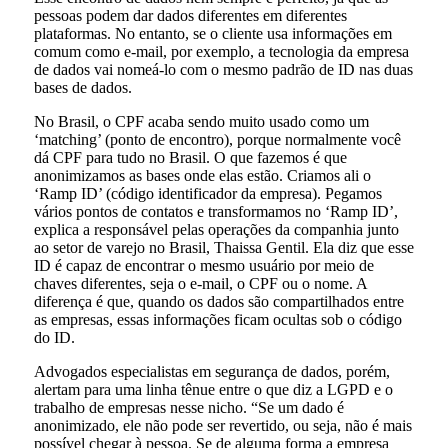
pessoas podem dar dados diferentes em diferentes
plataformas. No entanto, se o cliente usa informações em
comum como e-mail, por exemplo, a tecnologia da empresa
de dados vai nomeá-lo com o mesmo padrão de ID nas duas
bases de dados.
No Brasil, o CPF acaba sendo muito usado como um
‘matching’ (ponto de encontro), porque normalmente você
dá CPF para tudo no Brasil. O que fazemos é que
anonimizamos as bases onde elas estão. Criamos ali o
‘Ramp ID’ (código identificador da empresa). Pegamos
vários pontos de contatos e transformamos no ‘Ramp ID’,
explica a responsável pelas operações da companhia junto
ao setor de varejo no Brasil, Thaissa Gentil. Ela diz que esse
ID é capaz de encontrar o mesmo usuário por meio de
chaves diferentes, seja o e-mail, o CPF ou o nome. A
diferença é que, quando os dados são compartilhados entre
as empresas, essas informações ficam ocultas sob o código
do ID.
Advogados especialistas em segurança de dados, porém,
alertam para uma linha tênue entre o que diz a LGPD e o
trabalho de empresas nesse nicho. “Se um dado é
anonimizado, ele não pode ser revertido, ou seja, não é mais
possível chegar à pessoa. Se de alguma forma a empresa