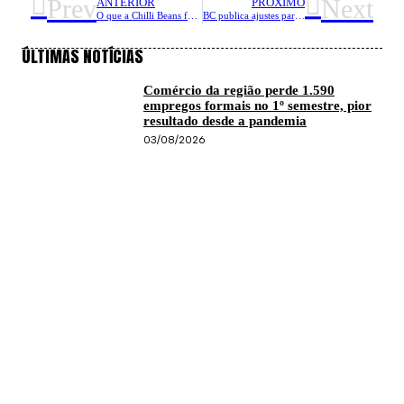
Prev
Next
ANTERIOR
PRÓXIMO
O que a Chilli Beans faz para vender mais que a Ray-Ban no Brasil
BC publica ajustes para o Pix, com novos mecanismos de segurança
ÚLTIMAS NOTÍCIAS
Comércio da região perde 1.590
empregos formais no 1º semestre, pior
resultado desde a pandemia
03/08/2026