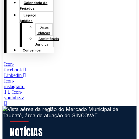
Calendário de
Feriados
Espaço
jurídico
Dicas
jurídicas
Assistência
Jurídica
Convênios
Icon-
facebook
Linkedin
Icon-
instagram-
1
Icon-
youtube-v
NOTÍCIAS